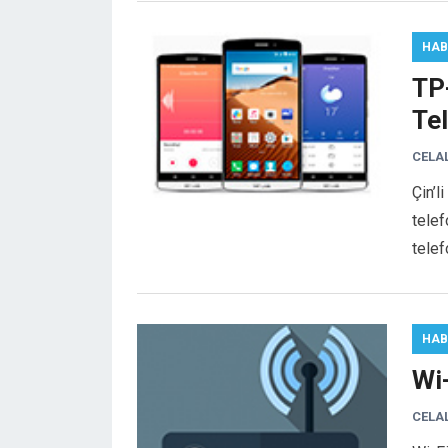
HAB
TP-
Tel
CELA
Çin’l
telef
telef
HAB
Wi
CELA