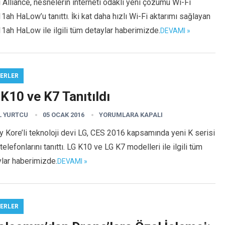
 Alliance, nesnelerin interneti odaklı yeni çözümü Wi-Fi
1ah HaLow’u tanıttı. İki kat daha hızlı Wi-Fi aktarımı sağlayan
1ah HaLow ile ilgili tüm detaylar haberimizde.
DEVAMI »
ERLER
K10 ve K7 Tanıtıldı
L YURTCU
05 OCAK 2016
YORUMLARA KAPALI
 Kore’li teknoloji devi LG, CES 2016 kapsamında yeni K serisi
ı telefonlarını tanıttı. LG K10 ve LG K7 modelleri ile ilgili tüm
lar haberimizde.
DEVAMI »
ERLER