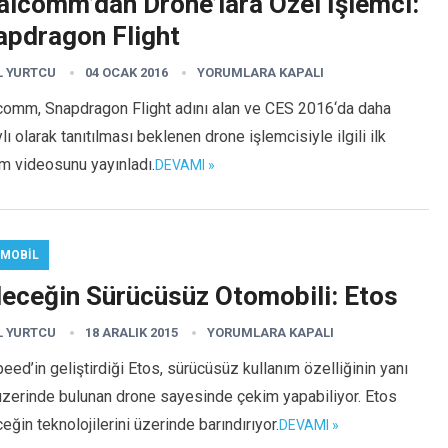
alcomm’dan Drone’lara Özel İşlemci:
apdragon Flight
L YURTCU
04 OCAK 2016
YORUMLARA KAPALI
comm, Snapdragon Flight adını alan ve CES 2016‘da daha
lı olarak tanıtılması beklenen drone işlemcisiyle ilgili ilk
ım videosunu yayınladı.
DEVAMI »
MOBIL
leceğin Sürücüsüz Otomobili: Etos
L YURTCU
18 ARALIK 2015
YORUMLARA KAPALI
eed’in geliştirdiği Etos, sürücüsüz kullanım özelliğinin yanı
üzerinde bulunan drone sayesinde çekim yapabiliyor. Etos
eğin teknolojilerini üzerinde barındırıyor.
DEVAMI »