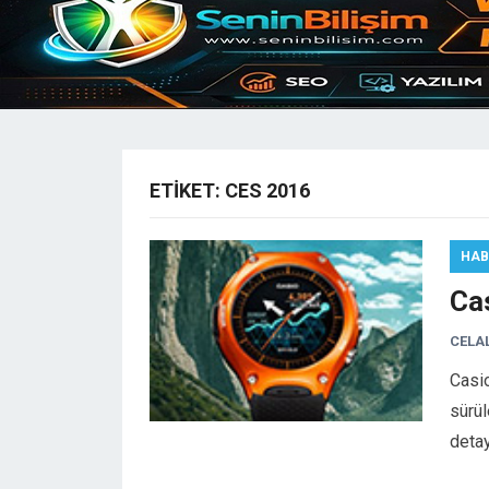
ETIKET:
CES 2016
HAB
Cas
CELA
Casio
sürül
detay