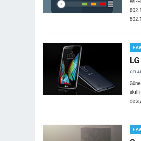
Wi-Fi
802.1
802.1
HAB
LG 
CELA
Güney
akıll
detay
HAB