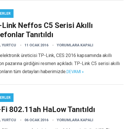
ERLER
Link Neffos C5 Serisi Akıllı
efonlar Tanıtıldı
L YURTCU
11 OCAK 2016
YORUMLARA KAPALI
i elektronik üreticisi TP-Link, CES 2016 kapsamında akıllı
on pazarına girdiğini resmen açıkladı. TP-Link C5 serisi akıllı
onların tüm detayları haberimizde.
DEVAMI »
ERLER
-Fi 802.11ah HaLow Tanıtıldı
L YURTCU
06 OCAK 2016
YORUMLARA KAPALI