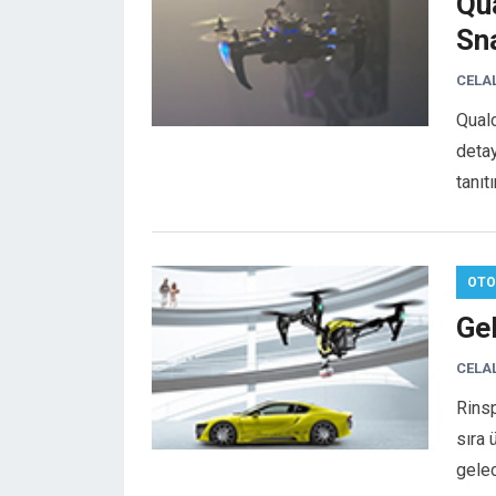
Qu
Sn
CELA
Qual
detay
tanıt
OTO
Ge
CELA
Rinsp
sıra 
gelec