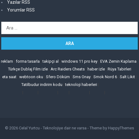
Yazılar RSS
Yorumlar RSS
Arama:
reklam
|
forma tasarla
|
takipçi al
|
windows 11 pro key
|
EVA Zemin Kaplama
|
Türkçe Dublaj Film izle
|
Arc Raiders Cheats
|
haber izle
|
Rüya Tabirleri
eta saat
|
webtoon oku
|
Sfero Döküm
|
Sms Onay
|
Smok Nord 6
|
Salt Likit
|
Tatilbudur indirim kodu
|
teknoloji haberleri
|
|
|
|
|
|
|
© 2026
Celal Yurtcu - Teknolojiye dair ne varsa
- Theme by
HappyThemes