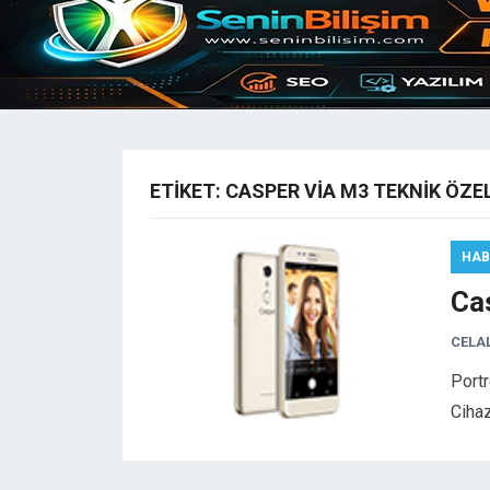
ETIKET:
CASPER VIA M3 TEKNIK ÖZEL
HAB
Ca
CELA
Portr
Ciha