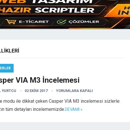
LIKLERI
ERLER
sper VIA M3 İncelemesi
L YURTCU
02 EKIM 2017
YORUMLARA KAPALI
e modu ile dikkat çeken Casper VIA M3 incelemesi sizlerle.
zın tüm detayları incelememizde.
DEVAMI »