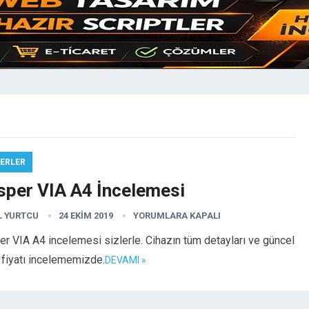
ERLER
sper VIA A4 İncelemesi
L YURTCU
24 EKIM 2019
YORUMLARA KAPALI
r VIA A4 incelemesi sizlerle. Cihazın tüm detayları ve güncel
 fiyatı incelememizde.
DEVAMI »