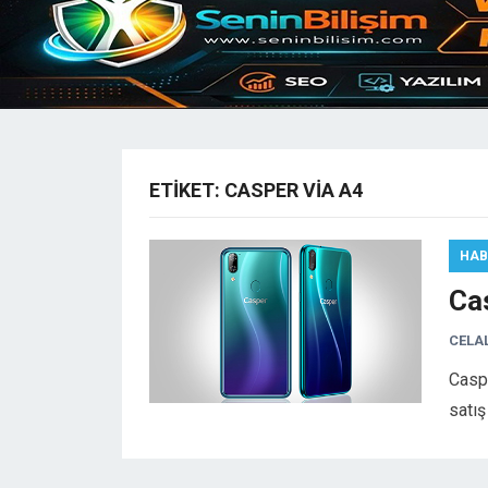
ETIKET:
CASPER VIA A4
HAB
Ca
CELA
Caspe
satış