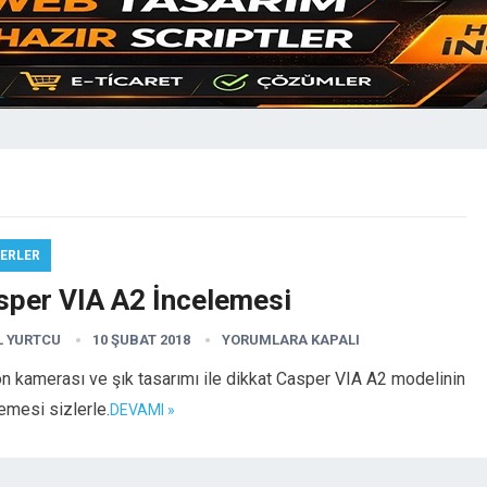
ERLER
sper VIA A2 İncelemesi
L YURTCU
10 ŞUBAT 2018
YORUMLARA KAPALI
ön kamerası ve şık tasarımı ile dikkat Casper VIA A2 modelinin
emesi sizlerle.
DEVAMI »