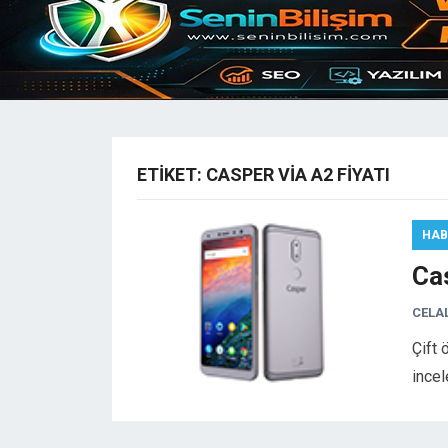
ETIKET:
CASPER VIA A2 FIYATI
HAB
Ca
CELA
Çift 
incel