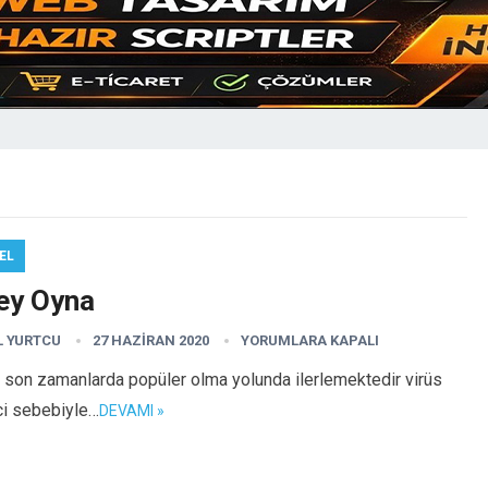
EL
ey Oyna
L YURTCU
27 HAZIRAN 2020
YORUMLARA KAPALI
 son zamanlarda popüler olma yolunda ilerlemektedir virüs
ci sebebiyle…
DEVAMI »