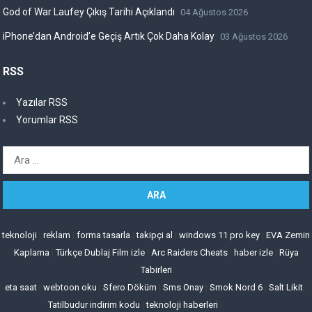
God of War Laufey Çıkış Tarihi Açıklandı
04 Ağustos 2026
iPhone’dan Android’e Geçiş Artık Çok Daha Kolay
03 Ağustos 2026
RSS
Yazılar RSS
Yorumlar RSS
Arama:
teknoloji
|
reklam
|
forma tasarla
|
takipçi al
|
windows 11 pro key
|
EVA Zemin
Kaplama
|
Türkçe Dublaj Film izle
|
Arc Raiders Cheats
|
haber izle
|
Rüya
Tabirleri
eta saat
|
webtoon oku
|
Sfero Döküm
|
Sms Onay
|
Smok Nord 6
|
Salt Likit
|
Tatilbudur indirim kodu
|
teknoloji haberleri
|