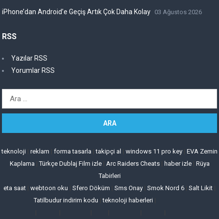
iPhone’dan Android’e Geçiş Artık Çok Daha Kolay
03 Ağustos 2026
RSS
Yazılar RSS
Yorumlar RSS
Arama:
teknoloji
|
reklam
|
forma tasarla
|
takipçi al
|
windows 11 pro key
|
EVA Zemin
Kaplama
|
Türkçe Dublaj Film izle
|
Arc Raiders Cheats
|
haber izle
|
Rüya
Tabirleri
eta saat
|
webtoon oku
|
Sfero Döküm
|
Sms Onay
|
Smok Nord 6
|
Salt Likit
|
Tatilbudur indirim kodu
|
teknoloji haberleri
|
|
|
|
|
|
|