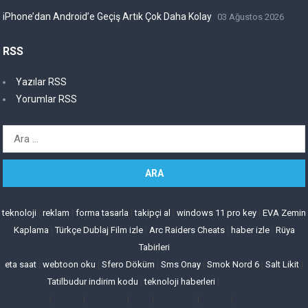
iPhone’dan Android’e Geçiş Artık Çok Daha Kolay
03 Ağustos 2026
RSS
Yazılar RSS
Yorumlar RSS
Arama:
teknoloji
|
reklam
|
forma tasarla
|
takipçi al
|
windows 11 pro key
|
EVA Zemin
Kaplama
|
Türkçe Dublaj Film izle
|
Arc Raiders Cheats
|
haber izle
|
Rüya
Tabirleri
eta saat
|
webtoon oku
|
Sfero Döküm
|
Sms Onay
|
Smok Nord 6
|
Salt Likit
|
Tatilbudur indirim kodu
|
teknoloji haberleri
|
|
|
|
|
|
|