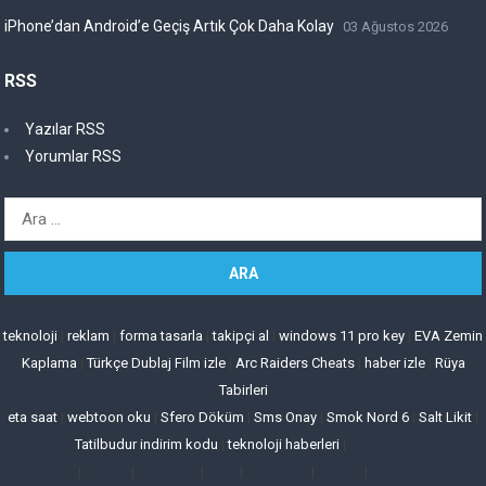
iPhone’dan Android’e Geçiş Artık Çok Daha Kolay
03 Ağustos 2026
RSS
Yazılar RSS
Yorumlar RSS
Arama:
teknoloji
|
reklam
|
forma tasarla
|
takipçi al
|
windows 11 pro key
|
EVA Zemin
Kaplama
|
Türkçe Dublaj Film izle
|
Arc Raiders Cheats
|
haber izle
|
Rüya
Tabirleri
eta saat
|
webtoon oku
|
Sfero Döküm
|
Sms Onay
|
Smok Nord 6
|
Salt Likit
|
Tatilbudur indirim kodu
|
teknoloji haberleri
|
|
|
|
|
|
|