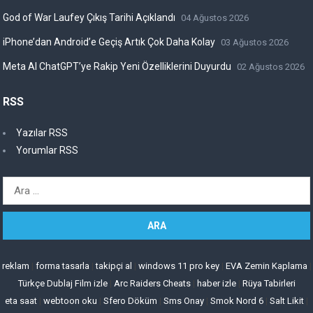
God of War Laufey Çıkış Tarihi Açıklandı
04 Ağustos 2026
iPhone’dan Android’e Geçiş Artık Çok Daha Kolay
03 Ağustos 2026
Meta AI ChatGPT’ye Rakip Yeni Özelliklerini Duyurdu
02 Ağustos 2026
RSS
Yazılar RSS
Yorumlar RSS
Arama:
reklam
|
forma tasarla
|
takipçi al
|
windows 11 pro key
|
EVA Zemin Kaplama
|
Türkçe Dublaj Film izle
|
Arc Raiders Cheats
|
haber izle
|
Rüya Tabirleri
eta saat
|
webtoon oku
|
Sfero Döküm
|
Sms Onay
|
Smok Nord 6
|
Salt Likit
|