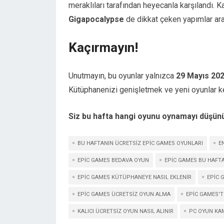
meraklıları tarafından heyecanla karşılandı. K
Gigapocalypse
de dikkat çeken yapımlar ar
Kaçırmayın!
Unutmayın, bu oyunlar yalnızca
29 Mayıs 202
Kütüphanenizi genişletmek ve yeni oyunlar k
Siz bu hafta hangi oyunu oynamayı düşün
BU HAFTANIN ÜCRETSIZ EPIC GAMES OYUNLARI
E
EPIC GAMES BEDAVA OYUN
EPIC GAMES BU HAFT
EPIC GAMES KÜTÜPHANEYE NASIL EKLENIR
EPIC 
EPIC GAMES ÜCRETSIZ OYUN ALMA
EPIC GAMES'T
KALICI ÜCRETSIZ OYUN NASIL ALINIR
PC OYUN KA