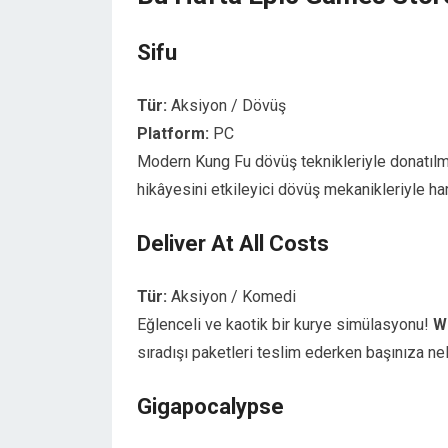
Sifu
Tür:
Aksiyon / Dövüş
Platform:
PC
Modern Kung Fu dövüş teknikleriyle donatılm
hikâyesini etkileyici dövüş mekanikleriyle 
Deliver At All Costs
Tür:
Aksiyon / Komedi
Eğlenceli ve kaotik bir kurye simülasyonu!
W
sıradışı paketleri teslim ederken başınıza n
Gigapocalypse