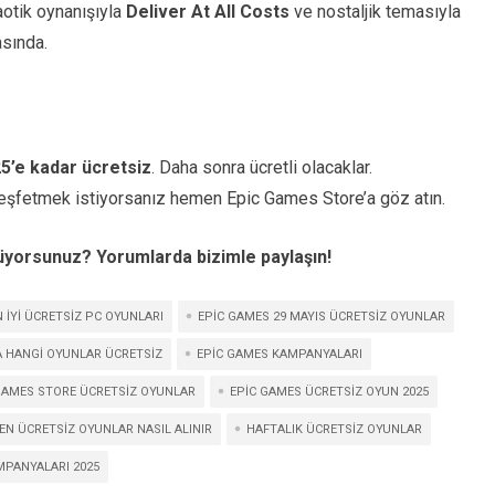
aotik oynanışıyla
Deliver At All Costs
ve nostaljik temasıyla
asında.
5’e kadar ücretsiz
. Daha sonra ücretli olacaklar.
eşfetmek istiyorsanız hemen Epic Games Store’a göz atın.
üyorsunuz? Yorumlarda bizimle paylaşın!
N IYI ÜCRETSIZ PC OYUNLARI
EPIC GAMES 29 MAYIS ÜCRETSIZ OYUNLAR
A HANGI OYUNLAR ÜCRETSIZ
EPIC GAMES KAMPANYALARI
GAMES STORE ÜCRETSIZ OYUNLAR
EPIC GAMES ÜCRETSIZ OYUN 2025
EN ÜCRETSIZ OYUNLAR NASIL ALINIR
HAFTALIK ÜCRETSIZ OYUNLAR
MPANYALARI 2025