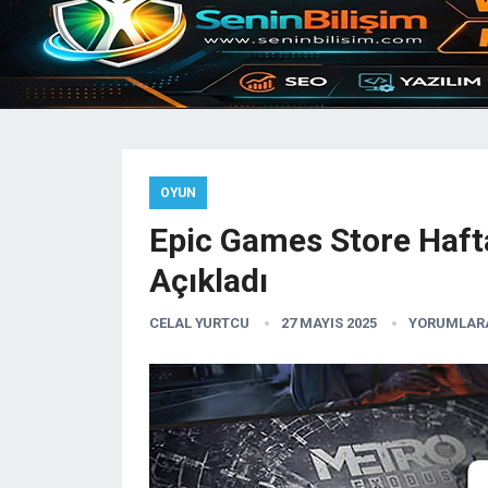
OYUN
Epic Games Store Hafta
Açıkladı
CELAL YURTCU
27 MAYIS 2025
YORUMLARA