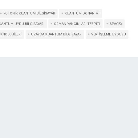
FOTONIK KUANTUM BILGISAYAR
KUANTUM DONANIMI
UANTUM UYDU BILGISAYARI
ORMAN YANGINLARI TESPITI
SPACEX
EKNOLOJILERI
UZAYDA KUANTUM BILGISAYAR
VERI IŞLEME UYDUSU