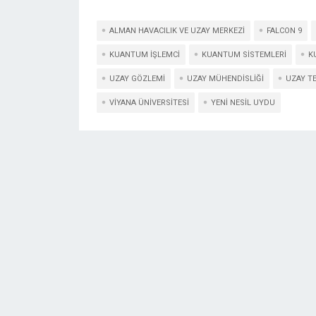
ALMAN HAVACILIK VE UZAY MERKEZI
FALCON 9
KUANTUM IŞLEMCI
KUANTUM SISTEMLERI
K
UZAY GÖZLEMI
UZAY MÜHENDISLIĞI
UZAY T
VIYANA ÜNIVERSITESI
YENI NESIL UYDU