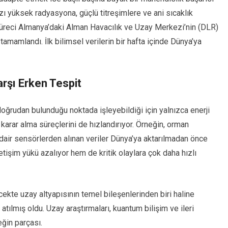
zı yüksek radyasyona, güçlü titreşimlere ve ani sıcaklık
 süreci Almanya’daki Alman Havacılık ve Uzay Merkezi’nin (DLR)
mamlandı. İlk bilimsel verilerin bir hafta içinde Dünya’ya
rşı Erken Tespit
doğrudan bulunduğu noktada işleyebildiği için yalnızca enerji
arar alma süreçlerini de hızlandırıyor. Örneğin, orman
 dair sensörlerden alınan veriler Dünya’ya aktarılmadan önce
etişim yükü azalıyor hem de kritik olaylara çok daha hızlı
ecekte uzay altyapısının temel bileşenlerinden biri haline
 atılmış oldu. Uzay araştırmaları, kuantum bilişim ve ileri
eğin parçası.