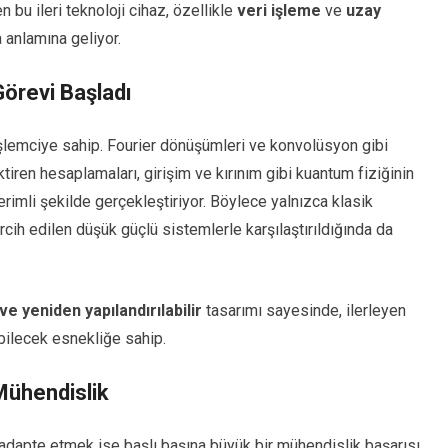
bu ileri teknoloji cihaz, özellikle
veri işleme
ve
uzay
 anlamına geliyor.
Görevi Başladı
 işlemciye sahip. Fourier dönüşümleri ve konvolüsyon gibi
tiren hesaplamaları, girişim ve kırınım gibi kuantum fiziğinin
verimli şekilde gerçekleştiriyor. Böylece yalnızca klasik
rcih edilen düşük güçlü sistemlerle karşılaştırıldığında da
e yeniden yapılandırılabilir
tasarımı sayesinde, ilerleyen
abilecek esnekliğe sahip.
Mühendislik
adapte etmek ise başlı başına büyük bir mühendislik başarısı