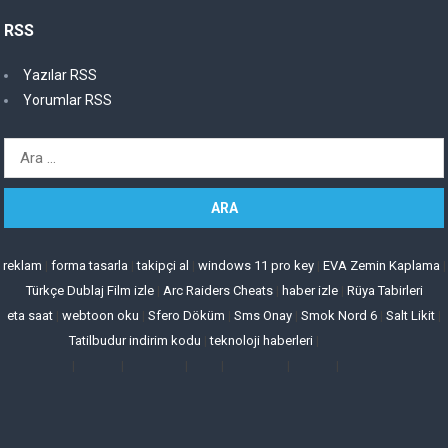
RSS
Yazılar RSS
Yorumlar RSS
Arama:
reklam
|
forma tasarla
|
takipçi al
|
windows 11 pro key
|
EVA Zemin Kaplama
|
Türkçe Dublaj Film izle
|
Arc Raiders Cheats
|
haber izle
|
Rüya Tabirleri
eta saat
|
webtoon oku
|
Sfero Döküm
|
Sms Onay
|
Smok Nord 6
|
Salt Likit
|
Tatilbudur indirim kodu
|
teknoloji haberleri
|
|
|
|
|
|
|