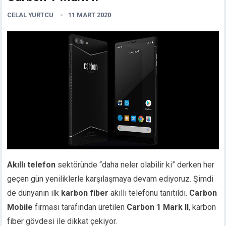
CELAL YURTCU
11 MART 2020
Akıllı telefon
sektöründe “daha neler olabilir ki” derken her
geçen gün yeniliklerle karşılaşmaya devam ediyoruz. Şimdi
de dünyanın ilk
karbon fiber
akıllı telefonu tanıtıldı.
Carbon
Mobile
firması tarafından üretilen
Carbon 1 Mark II
, karbon
fiber gövdesi ile dikkat çekiyor.