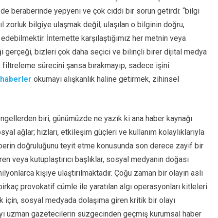
 de beraberinde yepyeni ve çok ciddi bir sorun getirdi: “bilgi
sıl zorluk bilgiye ulaşmak değil; ulaşılan o bilginin doğru,
t edebilmektir. İnternette karşılaştığımız her metnin veya
 gerçeği, bizleri çok daha seçici ve bilinçli birer dijital medya
 filtreleme sürecini şansa bırakmayıp, sadece işini
 haberler
okumayı alışkanlık haline getirmek, zihinsel
ngellerden biri, günümüzde ne yazık ki ana haber kaynağı
al ağlar; hızları, etkileşim güçleri ve kullanım kolaylıklarıyla
berin doğruluğunu teyit etme konusunda son derece zayıf bir
ren veya kutuplaştırıcı başlıklar, sosyal medyanın doğası
milyonlarca kişiye ulaştırılmaktadır. Çoğu zaman bir olayın aslı
irkaç provokatif cümle ile yaratılan algı operasyonları kitleleri
için, sosyal medyada dolaşıma giren kritik bir olayı
yı uzman gazetecilerin süzgecinden geçmiş kurumsal haber