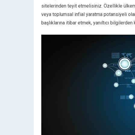
sitelerinden teyit etmelisiniz. Özellikle ülke
veya toplumsal infial yaratma potansiyeli o
başlıklarına itibar etmek, yanıltıcı bilgilerde