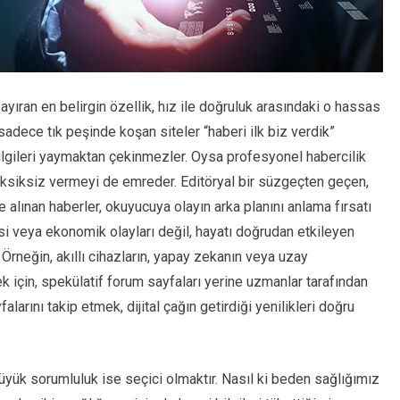
ayıran en belirgin özellik, hız ile doğruluk arasındaki o hassas
adece tık peşinde koşan siteler “haberi ilk biz verdik”
ilgileri yaymaktan çekinmezler. Oysa profesyonel habercilik
 eksiksiz vermeyi de emreder. Editöryal bir süzgeçten geçen,
le alınan haberler, okuyucuya olayın arka planını anlama fırsatı
si veya ekonomik olayları değil, hayatı doğrudan etkileyen
. Örneğin, akıllı cihazların, yapay zekanın veya uzay
k için, spekülatif forum sayfaları yerine uzmanlar tarafından
alarını takip etmek, dijital çağın getirdiği yenilikleri doğru
büyük sorumluluk ise seçici olmaktır. Nasıl ki beden sağlığımız