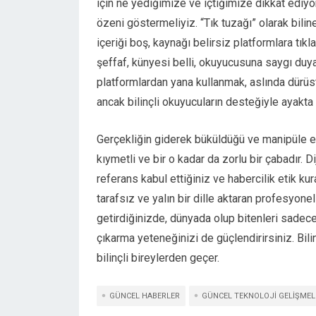
için ne yediğimize ve içtiğimize dikkat ediyor
özeni göstermeliyiz. “Tık tuzağı” olarak bilin
içeriği boş, kaynağı belirsiz platformlara tık
şeffaf, künyesi belli, okuyucusuna saygı du
platformlardan yana kullanmak, aslında dürüst
ancak bilinçli okuyucuların desteğiyle ayakta
Gerçekliğin giderek büküldüğü ve manipüle e
kıymetli ve bir o kadar da zorlu bir çabadır. 
referans kabul ettiğiniz ve habercilik etik kur
tarafsız ve yalın bir dille aktaran profesyonel
getirdiğinizde, dünyada olup bitenleri sadec
çıkarma yeteneğinizi de güçlendirirsiniz. Bil
bilinçli bireylerden geçer.
GÜNCEL HABERLER
GÜNCEL TEKNOLOJI GELIŞMEL