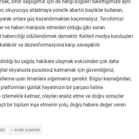
sak, zihin sağlığımız için de hangi bilgileri tükettiğimize aynı
en, okuyucuyu aldatmaya yönelik abartılı başlıklar kullanan,
layarak onlara güç kazandırmaktan kaçınmalıyız. Tercihimizi
yan ve haberi manipüle etmeden olduğu gibi sunan
 haberciliği ödüllendirmek demektir. Kaliteli medya kuruluşları
 kalabilir ve dezenformasyona karşı savaşabilir.
dildiği bu çağda, hakikate ulaşmak eskisinden çok daha
Dijital okyanusta pusulasız kalmamak için güvendiğiniz,
allarına uyan limanlara sığınmanız gerekir. Bilgiyi kaynağından,
 platformları günlük hayatınızın bir parçası haline
e izlemekle kalmaz, olayları analiz etme ve doğru sonuçlar
inçli bir toplum inşa etmenin yolu, doğru habere değer veren
ERI
SICAK GÜNDEM