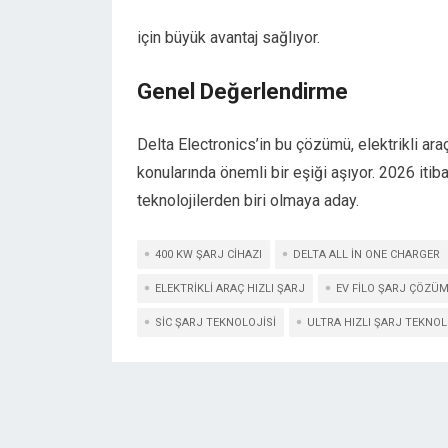
için büyük avantaj sağlıyor.
Genel Değerlendirme
Delta Electronics
’in bu çözümü, elektrikli ara
konularında önemli bir eşiği aşıyor. 2026 itib
teknolojilerden biri olmaya aday.
400 KW ŞARJ CIHAZI
DELTA ALL IN ONE CHARGER
ELEKTRIKLI ARAÇ HIZLI ŞARJ
EV FILO ŞARJ ÇÖZÜ
SIC ŞARJ TEKNOLOJISI
ULTRA HIZLI ŞARJ TEKNOL