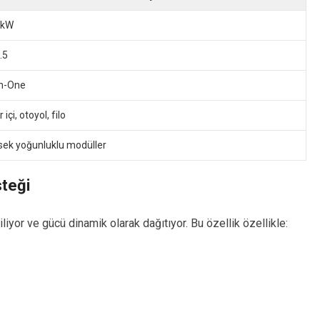
 kW
.5
in-One
 içi, otoyol, filo
sek yoğunluklu modüller
steği
liyor ve gücü dinamik olarak dağıtıyor. Bu özellik özellikle: