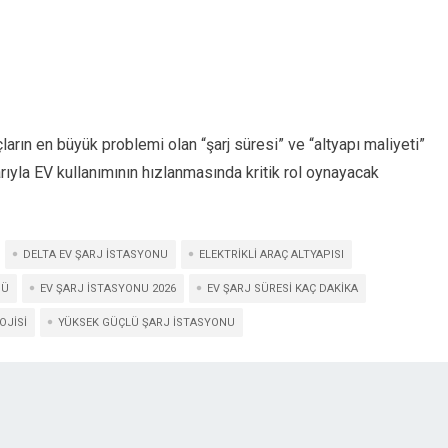
çların en büyük problemi olan “şarj süresi” ve “altyapı maliyeti”
arıyla EV kullanımının hızlanmasında kritik rol oynayacak
DELTA EV ŞARJ ISTASYONU
ELEKTRIKLI ARAÇ ALTYAPISI
MÜ
EV ŞARJ ISTASYONU 2026
EV ŞARJ SÜRESI KAÇ DAKIKA
OJISI
YÜKSEK GÜÇLÜ ŞARJ ISTASYONU