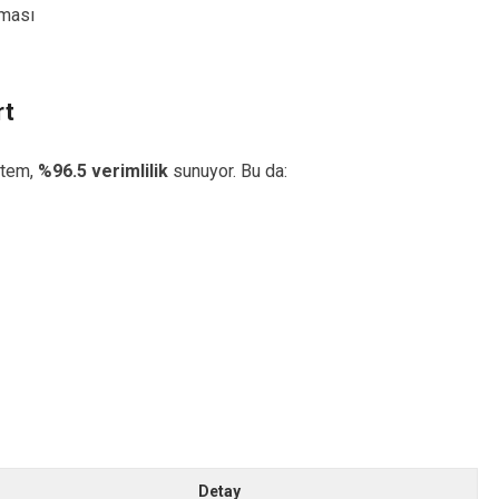
kması
rt
stem,
%96.5 verimlilik
sunuyor. Bu da:
Detay