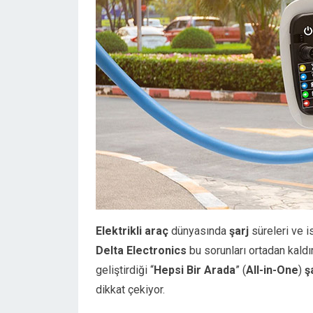
Elektrikli araç
dünyasında
şarj
süreleri ve i
Delta Electronics
bu sorunları ortadan kald
geliştirdiği “
Hepsi Bir Arada
” (
All-in-One
)
ş
dikkat çekiyor.