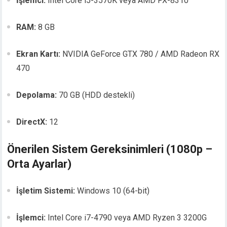
İşlemci:
Intel Core i5-3570K veya AMD FX-8310
RAM:
8 GB
Ekran Kartı:
NVIDIA GeForce GTX 780 / AMD Radeon RX
470
Depolama:
70 GB (HDD destekli)
DirectX:
12
Önerilen Sistem Gereksinimleri (1080p –
Orta Ayarlar)
İşletim Sistemi:
Windows 10 (64-bit)
İşlemci:
Intel Core i7-4790 veya AMD Ryzen 3 3200G