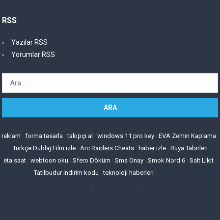
RSS
Yazılar RSS
Yorumlar RSS
Arama:
reklam
|
forma tasarla
|
takipçi al
|
windows 11 pro key
|
EVA Zemin Kaplama
|
Türkçe Dublaj Film izle
|
Arc Raiders Cheats
|
haber izle
|
Rüya Tabirleri
eta saat
|
webtoon oku
|
Sfero Döküm
|
Sms Onay
|
Smok Nord 6
|
Salt Likit
|
Tatilbudur indirim kodu
|
teknoloji haberleri
|
|
|
|
|
|
|