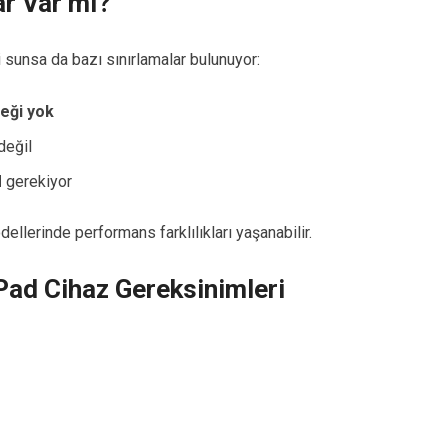
r Var mı?
unsa da bazı sınırlamalar bulunuyor:
eği yok
 değil
M
gerekiyor
llerinde performans farklılıkları yaşanabilir.
iPad Cihaz Gereksinimleri