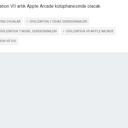
lization VII artık Apple Arcade kütüphanesinde olacak.
YENI OYUNLAR
CIVILIZATION 7 CIHAZ GEREKSINIMLERI
CIVILIZATION 7 MOBIL GEREKSINIMLERI
CIVILIZATION VII APPLE ARCADE
ION VII IOS