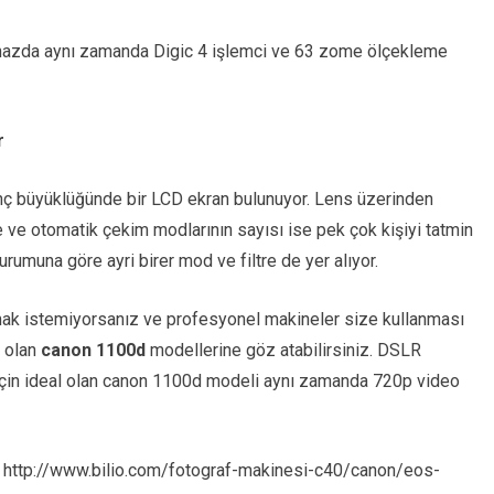
cihazda aynı zamanda Digic 4 işlemci ve 63 zome ölçekleme
r
inç büyüklüğünde bir LCD ekran bulunuyor. Lens üzerinden
re ve otomatik çekim modlarının sayısı ise pek çok kişiyi tatmin
urumuna göre ayri birer mod ve filtre de yer alıyor.
mak istemiyorsanız ve profesyonel makineler size kullanması
a olan
canon 1100d
modellerine göz atabilirsiniz. DSLR
için ideal olan canon 1100d modeli aynı zamanda 720p video
ız http://www.bilio.com/fotograf-makinesi-c40/canon/eos-