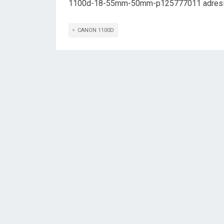
1100d-18-55mm-50mm-p125777011 adresini z
CANON 1100D