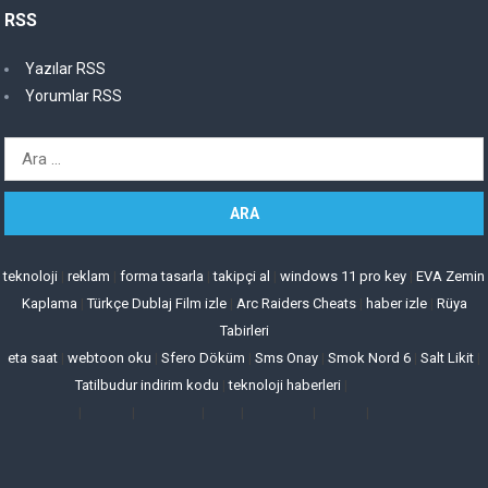
RSS
Yazılar RSS
Yorumlar RSS
Arama:
teknoloji
|
reklam
|
forma tasarla
|
takipçi al
|
windows 11 pro key
|
EVA Zemin
Kaplama
|
Türkçe Dublaj Film izle
|
Arc Raiders Cheats
|
haber izle
|
Rüya
Tabirleri
eta saat
|
webtoon oku
|
Sfero Döküm
|
Sms Onay
|
Smok Nord 6
|
Salt Likit
|
Tatilbudur indirim kodu
|
teknoloji haberleri
|
|
|
|
|
|
|