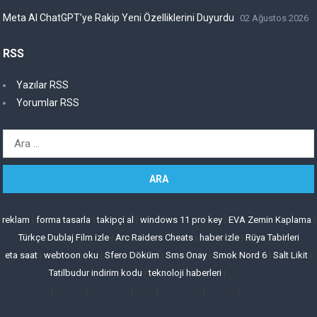
Meta AI ChatGPT’ye Rakip Yeni Özelliklerini Duyurdu
02 Ağustos 2026
RSS
Yazılar RSS
Yorumlar RSS
Arama:
reklam
|
forma tasarla
|
takipçi al
|
windows 11 pro key
|
EVA Zemin Kaplama
|
Türkçe Dublaj Film izle
|
Arc Raiders Cheats
|
haber izle
|
Rüya Tabirleri
eta saat
|
webtoon oku
|
Sfero Döküm
|
Sms Onay
|
Smok Nord 6
|
Salt Likit
|
Tatilbudur indirim kodu
|
teknoloji haberleri
|
|
|
|
|
|
|