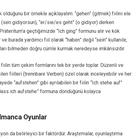
k olduğunu bir örnekle açıklayalım. “gehen” (gitmek) fiilini ele
 (sen gidiyorsun), “er/sie/es geht” (o gidiyor) derken
Präteritum’a geçtiğimizde “Ich ging” formunu alır ve kök
ve burada yardımcı fiil olarak “haben” değil “sein” kullanılır,
rıntıları bilmeden doğru cümle kurmak neredeyse imkânsızdır.
r fiilin tüm çekim formlarını tek bir yerde toplar. Düzenli ve
labilen fiilleri (trennbare Verben) özel olarak inceleyebilir ve her
ayede “aufstehen” gibi ayrılabilen bir fiilin “Ich stehe auf”
…dass ich aufstehe” formuna döndüğünü kolayca
lmanca Oyunlar
n da belirleyici bir faktördür. Araştırmalar, oyunlaştırma