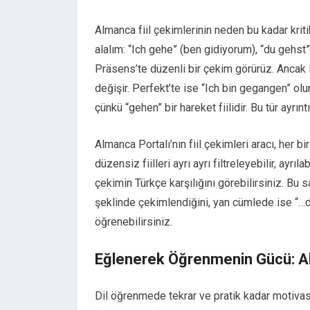
Almanca fiil çekimlerinin neden bu kadar kriti
alalım: “Ich gehe” (ben gidiyorum), “du gehst”
Präsens’te düzenli bir çekim görürüz. Ancak 
değişir. Perfekt’te ise “Ich bin gegangen” olur 
çünkü “gehen” bir hareket fiilidir. Bu tür ay
Almanca Portalı’nın fiil çekimleri aracı, her bi
düzensiz fiilleri ayrı ayrı filtreleyebilir, ayrı
çekimin Türkçe karşılığını görebilirsiniz. Bu s
şeklinde çekimlendiğini, yan cümlede ise “
öğrenebilirsiniz.
Eğlenerek Öğrenmenin Gücü: A
Dil öğrenmede tekrar ve pratik kadar motivasyo