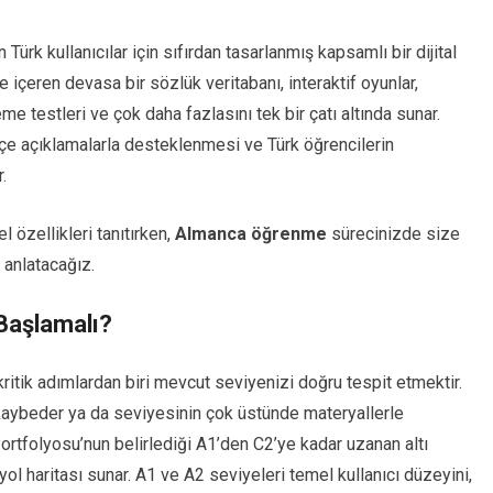
Türk kullanıcılar için sıfırdan tasarlanmış kapsamlı bir dijital
içeren devasa bir sözlük veritabanı, interaktif oyunlar,
me testleri ve çok daha fazlasını tek bir çatı altında sunar.
kçe açıklamalarla desteklenmesi ve Türk öğrencilerin
.
l özellikleri tanıtırken,
Almanca öğrenme
sürecinizde size
 anlatacağız.
aşlamalı?
tik adımlardan biri mevcut seviyenizi doğru tespit etmektir.
t kaybeder ya da seviyesinin çok üstünde materyallerle
ortfolyosu’nun belirlediği A1’den C2’ye kadar uzanan altı
ol haritası sunar. A1 ve A2 seviyeleri temel kullanıcı düzeyini,