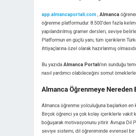
app.almancaportali.com
,
Almanca
öğrenen 
öğrenme platformudur. 8.500’den fazla kelime 
yapılandırılmış gramer dersleri, seviye belirle
Platformun en güçlü yanı, tüm içeriklerin Tür
ihtiyaçlarına özel olarak hazırlanmış olmasıdır
Bu yazıda
Almanca Portalı
‘nın sunduğu teme
nasıl yardımcı olabileceğini somut örneklerle
Almanca Öğrenmeye Nereden B
Almanca öğrenme yolculuğuna başlarken en kri
Birçok öğrenci ya çok kolay içeriklerle vaki
boğuşarak motivasyonunu yitirir. Avrupa Dil P
seviye sistemi, dil öğreniminde evrensel bir y