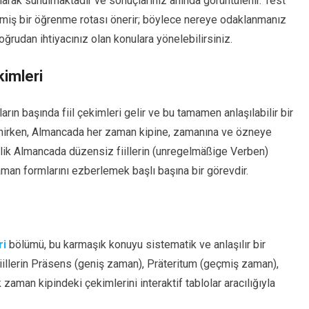
larak sunulmaktadır ve sonuçlarınız anında görüntülenir. Test
lmiş bir öğrenme rotası önerir; böylece nereye odaklanmanız
ğrudan ihtiyacınız olan konulara yönelebilirsiniz.
kimleri
ın başında fiil çekimleri gelir ve bu tamamen anlaşılabilir bir
lenirken, Almancada her zaman kipine, zamanına ve özneye
telik Almancada düzensiz fiillerin (unregelmäßige Verben)
aman formlarını ezberlemek başlı başına bir görevdir.
ri
bölümü, bu karmaşık konuyu sistematik ve anlaşılır bir
 fiillerin Präsens (geniş zaman), Präteritum (geçmiş zaman),
aman kipindeki çekimlerini interaktif tablolar aracılığıyla