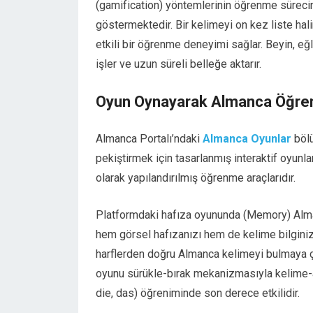
(gamification) yöntemlerinin öğrenme sürecinde
göstermektedir. Bir kelimeyi on kez liste ha
etkili bir öğrenme deneyimi sağlar. Beyin, eğ
işler ve uzun süreli belleğe aktarır.
Oyun Oynayarak Almanca Öğre
Almanca Portalı’ndaki
Almanca Oyunlar
bölü
pekiştirmek için tasarlanmış interaktif oyunl
olarak yapılandırılmış öğrenme araçlarıdır.
Platformdaki hafıza oyununda (Memory) Almanc
hem görsel hafızanızı hem de kelime bilginizi
harflerden doğru Almanca kelimeyi bulmaya çal
oyunu sürükle-bırak mekanizmasıyla kelime-an
die, das) öğreniminde son derece etkilidir.